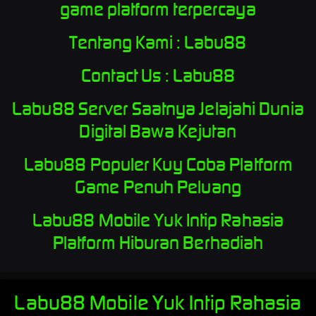
game platform terpercaya
Tentang Kami : Labu88
Contact Us : Labu88
Labu88 Server Saatnya Jelajahi Dunia
Digital Bawa Kejutan
Labu88 Populer Kuy Coba Platform
Game Penuh Peluang
Labu88 Mobile Yuk Intip Rahasia
Platform Hiburan Berhadiah
Labu88 Mobile Yuk Intip Rahasia